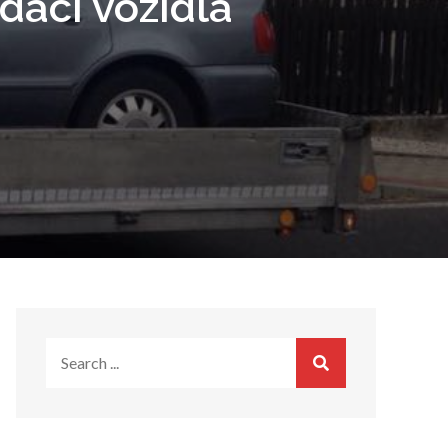
daci vozidla
Search
for: