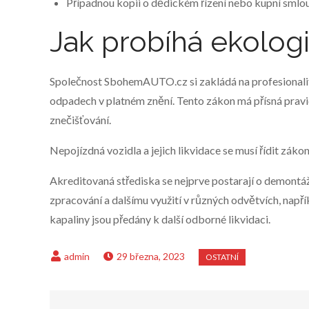
Případnou kopii o dědickém řízení nebo kupní smlo
Jak probíhá ekologi
Společnost SbohemAUTO.cz si zakládá na profesionalit
odpadech v platném znění. Tento zákon má přísná pravid
znečišťování.
Nepojízdná vozidla a jejich likvidace se musí řídit zák
Akreditovaná střediska se nejprve postarají o demontáž 
zpracování a dalšímu využití v různých odvětvích, např
kapaliny jsou předány k další odborné likvidaci.
29 března, 2023