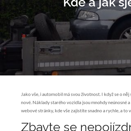
Kde a jak s
Jako vše, i automobil má svou životnost. I když se o něj s
nové. Náklady starého vozidla jsou mnohdy neúnosné a ma
webové stránky, kde vše zajistíte snadno a rychle, a to
Zbavte se nepojízd