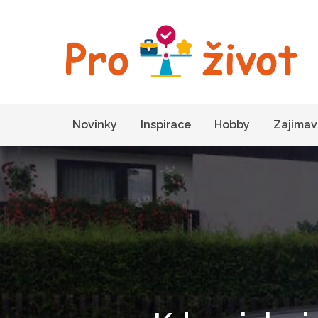
Skip
to
content
M
Novinky
Inspirace
Hobby
Zajimav