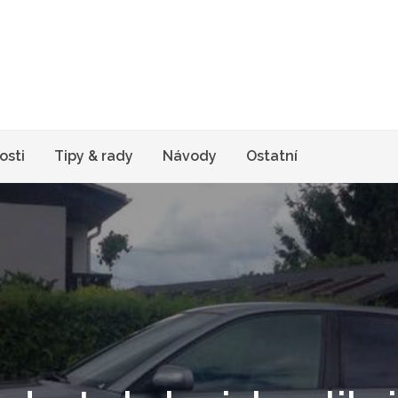
agazín s tipy a radami pro život
Pro život
osti
Tipy & rady
Návody
Ostatní