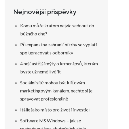
Nejnovější příspěvky
Komu může kratom nejvíc sednout do
běžného dne?
Při expanzi na zahraniční trhy se vyplatí
spolupracovat s odborníky
4 nejčastější mýty o krmení psů, kterým
byste už neměli věřit
Sociální sítě mohou být klíčovým
marketingovým kanálem, nechte si je
spravovat profesionálně
Itálie jako místo pro život i investici
Software MS Windows – jak se
rozhodnout bez zbytečných chyb