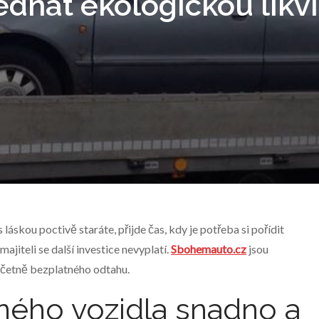
jednat ekologickou likvi
 láskou poctivě staráte, přijde čas, kdy je potřeba si pořídit
jiteli se další investice nevyplatí.
Sbohemauto.cz
jsou
 včetně bezplatného odtahu.
ného vozidla snadno a