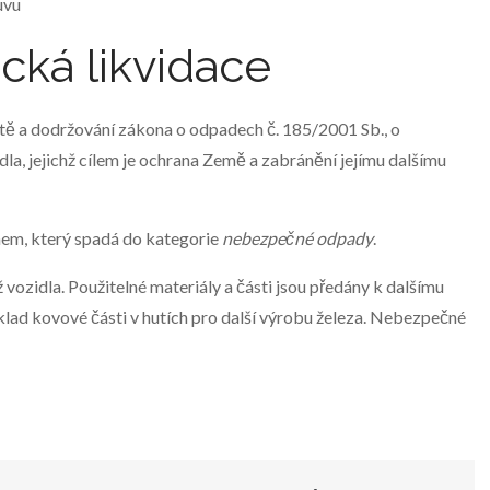
uvu
cká likvidace
ě a dodržování zákona o odpadech č. 185/2001 Sb., o
la, jejichž cílem je ochrana Země a zabránění jejímu dalšímu
onem, který spadá do kategorie
nebezpečné odpady
.
vozidla. Použitelné materiály a části jsou předány k dalšímu
íklad kovové části v hutích pro další výrobu železa. Nebezpečné